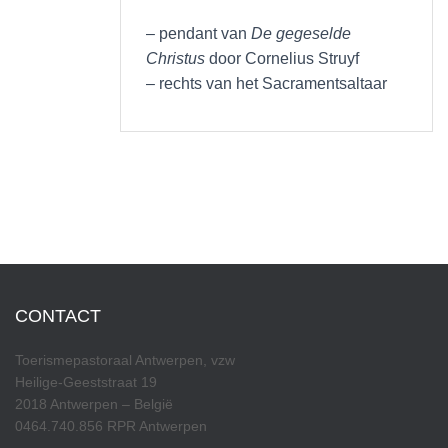
– pendant van
De gegeselde
Christus
door Cornelius Struyf
– rechts van het Sacramentsaltaar
CONTACT
Toerismepastoraal Antwerpen, vzw
Heilige-Geeststraat 19
2018 Antwerpen – België
0464.740.856 RPR Antwerpen