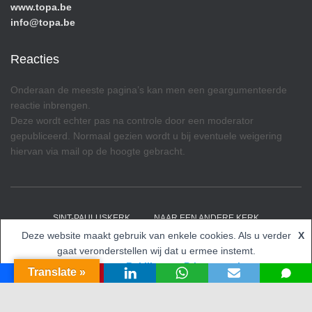
www.topa.be
info@topa.be
Reacties
Onderaan de meeste pagina’s kan men een geargumenteerde
reactie inbrengen.
Deze wordt echter pas na controle door een moderator
gepubliceerd. Normaal gezien wordt u bij eventuele weigering
hiervan via mail op de hoogte gebracht.
SINT-PAULUSKERK
NAAR EEN ANDERE KERK
Deze website maakt gebruik van enkele cookies. Als u verder
X
Hestia | Ontwikkeld door
ThemeIsle
gaat veronderstellen wij dat u ermee instemt.
Accepteren
Bekijk onze Privacy opties
Translate »