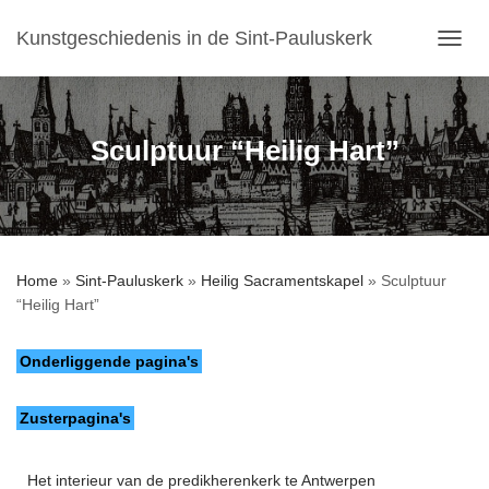
Kunstgeschiedenis in de Sint-Pauluskerk
T
O
G
G
L
Sculptuur “Heilig Hart”
E
N
A
V
I
G
Home
»
Sint-Pauluskerk
»
Heilig Sacramentskapel
»
Sculptuur
A
“Heilig Hart”
T
I
E
Onderliggende pagina's
Zusterpagina's
Het interieur van de predikherenkerk te Antwerpen