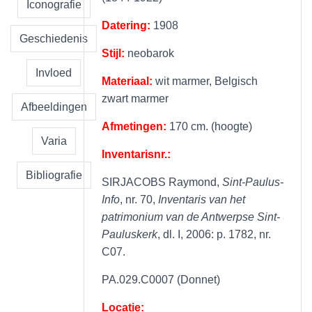
Iconografie
Datering:
1908
Geschiedenis
Stijl:
neobarok
Invloed
Materiaal:
wit marmer, Belgisch
zwart marmer
Afbeeldingen
Afmetingen:
170 cm. (hoogte)
Varia
Inventarisnr.:
Bibliografie
SIRJACOBS Raymond,
Sint-Paulus-
Info
, nr. 70,
Inventaris van het
patrimonium van de Antwerpse Sint-
Pauluskerk
, dl. I, 2006: p. 1782, nr.
C07.
PA.029.C0007 (Donnet)
Locatie: