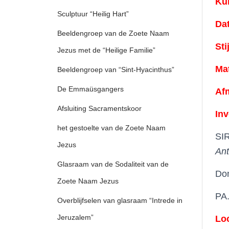
Ku
Sculptuur “Heilig Hart”
Da
Beeldengroep van de Zoete Naam
Sti
Jezus met de “Heilige Familie”
Mat
Beeldengroep van “Sint-Hyacinthus”
De Emmaüsgangers
Af
Afsluiting Sacramentskoor
Inv
het gestoelte van de Zoete Naam
SI
Jezus
Ant
Glasraam van de Sodaliteit van de
Don
Zoete Naam Jezus
PA.
Overblijfselen van glasraam “Intrede in
Jeruzalem”
Loc