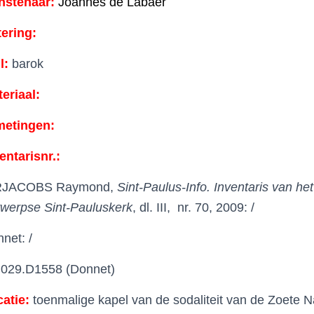
nstenaar:
Joannes de Labaer
tering:
jl:
barok
eriaal:
metingen:
entarisnr.:
RJACOBS Raymond,
Sint-Paulus-Info. Inventaris van h
werpse Sint-Pauluskerk
, dl. III, nr. 70, 2009: /
net: /
029.D1558 (Donnet)
atie:
toenmalige kapel van de sodaliteit van de Zoete 