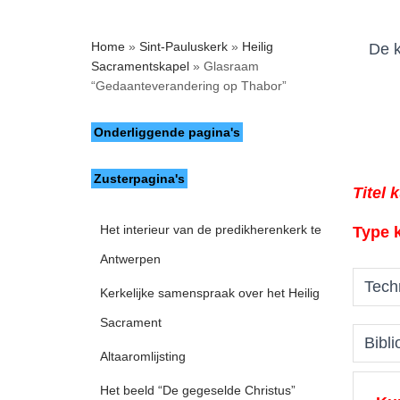
Home
»
Sint-Pauluskerk
»
Heilig
De k
Sacramentskapel
»
Glasraam
“Gedaanteverandering op Thabor”
Onderliggende pagina's
Zusterpagina's
Titel 
Het interieur van de predikherenkerk te
Type 
Antwerpen
Tech
Kerkelijke samenspraak over het Heilig
Sacrament
Bibli
Altaaromlijsting
Het beeld “De gegeselde Christus”