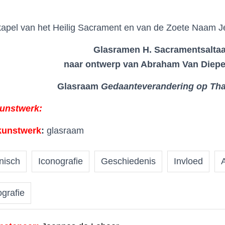
apel van het Heilig Sacrament en van de Zoete Naam Jez
Glasramen H. Sacramentsaltaa
naar ontwerp van Abraham Van
Diep
Glasraam
Gedaanteverandering op Th
kunstwerk:
kunstwerk
:
glasraam
nisch
Iconografie
Geschiedenis
Invloed
ografie