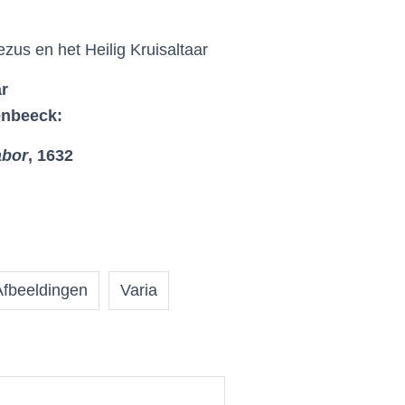
us en het Heilig Kruisaltaar
r
enbeeck:
abor
, 1632
Afbeeldingen
Varia