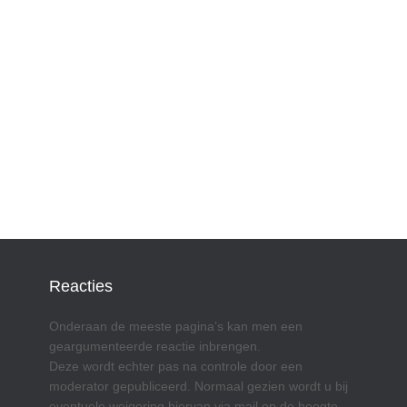
Reacties
Onderaan de meeste pagina’s kan men een
geargumenteerde reactie inbrengen.
Deze wordt echter pas na controle door een
moderator gepubliceerd. Normaal gezien wordt u bij
eventuele weigering hiervan via mail op de hoogte