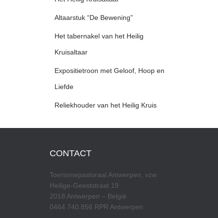
Altaarstuk “De Bewening”
Het tabernakel van het Heilig
Kruisaltaar
Expositietroon met Geloof, Hoop en
Liefde
Reliekhouder van het Heilig Kruis
CONTACT
Toerismepastoraal Antwerpen, vzw
Heilige-Geeststraat 19
2018 Antwerpen – België
0464.740.856 RPR Antwerpen