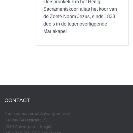
Oorspronkelijk in het Heilig
Sacramentskoor, alias het koor van
de Zoete Naam Jezus, sinds 1833
deels in de tegenoverliggende
Mariakapel
CONTACT
Toerismepastoraal Antwerpen, vzw
Heilige-Geeststraat 19
2018 Antwerpen – België