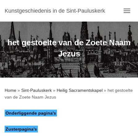
Kunstgeschiedenis in de Sint-Pauluskerk
T
O
G
G
L
het gestoelte van de Zoete Naam
E
N
Jezus
A
V
I
G
A
T
Home
»
Sint-Pauluskerk
»
Heilig Sacramentskapel
»
het gestoelte
I
van de Zoete Naam Jezus
E
Onderliggende pagina's
Zusterpagina's