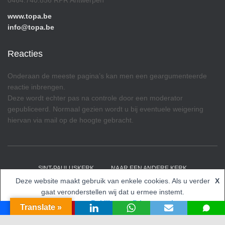
0464.740.856 RPR Antwerpen
www.topa.be
info@topa.be
Reacties
Onderaan de meeste pagina’s kan men een geargumenteerde
reactie inbrengen.
Deze wordt echter pas na controle door een moderator
gepubliceerd. Normaal gezien wordt u bij eventuele weigering
hiervan via mail op de hoogte gebracht.
SINT-PAULUSKERK
NAAR EEN ANDERE KERK
Deze website maakt gebruik van enkele cookies. Als u verder
X
Hestia | Ontwikkeld door
ThemeIsle
gaat veronderstellen wij dat u ermee instemt.
Accepteren
Bekijk onze Privacy opties
Translate »