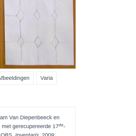
Afbeeldingen
Varia
aham Van Diepenbeeck en
de
g met gerecupereerde 17
-
ACOBS,
Inventaris,
2009: