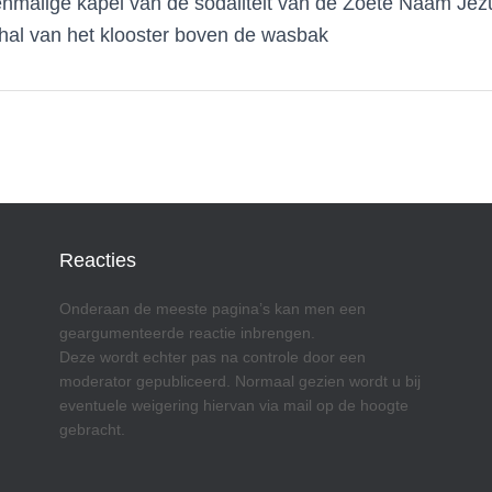
nmalige kapel van de sodaliteit van de Zoete Naam Jezu
hal van het klooster boven de wasbak
Reacties
Onderaan de meeste pagina’s kan men een
geargumenteerde reactie inbrengen.
Deze wordt echter pas na controle door een
moderator gepubliceerd. Normaal gezien wordt u bij
eventuele weigering hiervan via mail op de hoogte
gebracht.