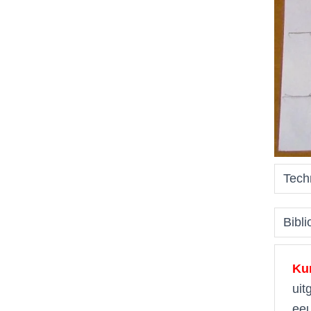
Tech
Bibli
Ku
uit
eeu