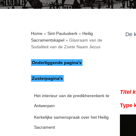
Home
»
Sint-Pauluskerk
»
Heilig
De k
Sacramentskapel
»
Glasraam van de
Sodaliteit van de Zoete Naam Jezus
Onderliggende pagina's
Zusterpagina's
Titel 
Het interieur van de predikherenkerk te
Type 
Antwerpen
Kerkelijke samenspraak over het Heilig
Sacrament