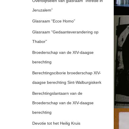
Overblijfselen van glasraam “Intrede in
Jeruzalem”
Glasraam “Ecce Homo”
Glasraam “Gedaanteverandering op
Thabor”
Broederschap van de XIV-daagse
berechting
Berechtingsciborie broederschap XIV-
daagse berechting Sint-Walburgiskerk
Berechtingslantaarn van de
Broederschap van de XIV-daagse
berechting
Devotie tot het Heilig Kruis