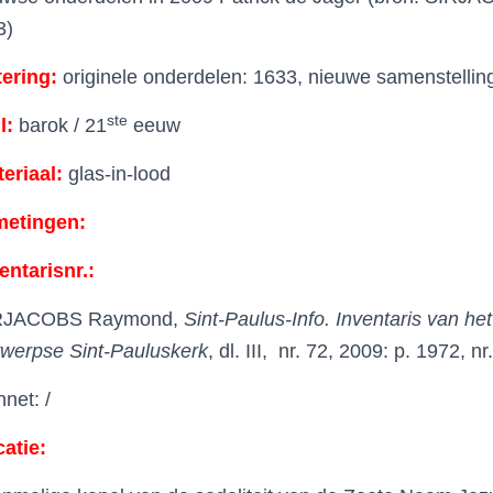
3)
tering:
originele onderdelen: 1633, nieuwe samenstellin
ste
jl:
barok / 21
eeuw
eriaal:
glas-in-lood
metingen:
entarisnr.:
RJACOBS Raymond,
Sint-Paulus-Info. Inventaris van h
werpse Sint-Pauluskerk
, dl. III, nr. 72, 2009: p. 1972, nr
net: /
atie: