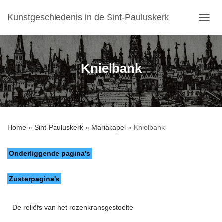
Kunstgeschiedenis in de Sint-Pauluskerk
T
O
G
G
L
Knielbank
E
N
A
V
I
G
Home
»
Sint-Pauluskerk
»
Mariakapel
»
Knielbank
A
T
I
Onderliggende pagina's
E
Zusterpagina's
De reliëfs van het rozenkransgestoelte