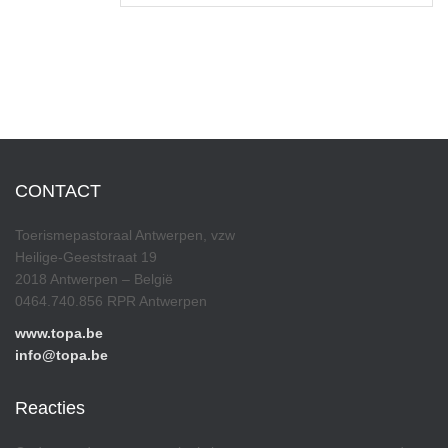
CONTACT
Toerismepastoraal Antwerpen, vzw
Heilige-Geeststraat 19
2018 Antwerpen – België
0464.740.856 RPR Antwerpen
www.topa.be
info@topa.be
Reacties