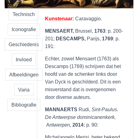
Technisch
Kunstenaar
:
Caravaggio.
Iconografie
MENSAERT,
Brussel,
1763
: p. 200-
201;
DESCAMPS,
Parijs,
1769
: p.
Geschiedenis
191:
Echter, zowel Mensaert (1763) als
Invloed
Descamps (1769) schrijven dat het
hoofd van de schenker links door
Afbeeldingen
Van Dyck is geschilderd. Dit is een
misverstand dat is overgenomen
Varia
door diverse auteurs.
Bibliografie
MANNAERTS
Rudi,
Sint-Paulus.
De Antwerpse dominicanenkerk,
Antwerpen,
2014:
p. 90:
Michelangelo Merisi, beter bekend