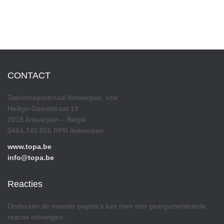
CONTACT
Toerismepastoraal Antwerpen, vzw
Heilige-Geeststraat 19
2018 Antwerpen – België
0464.740.856 RPR Antwerpen
www.topa.be
info@topa.be
Reacties
Onderaan de meeste pagina’s kan men een geargumenteerde
reactie inbrengen.