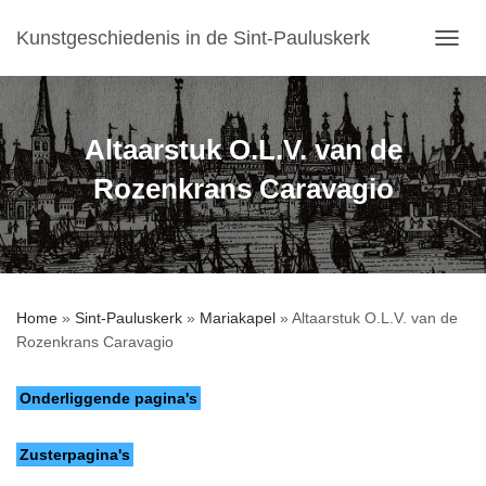
Kunstgeschiedenis in de Sint-Pauluskerk
T
O
G
G
L
Altaarstuk O.L.V. van de
E
N
Rozenkrans Caravagio
A
V
I
G
A
T
Home
»
Sint-Pauluskerk
»
Mariakapel
»
Altaarstuk O.L.V. van de
I
Rozenkrans Caravagio
E
Onderliggende pagina's
Zusterpagina's