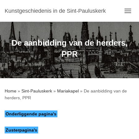
Kunstgeschiedenis in de Sint-Pauluskerk
T
O
G
G
L
De aanbidding van de herders,
E
N
PPR
A
V
I
G
A
T
Home
»
Sint-Pauluskerk
»
Mariakapel
»
De aanbidding van de
I
herders, PPR
E
Onderliggende pagina's
Zusterpagina's