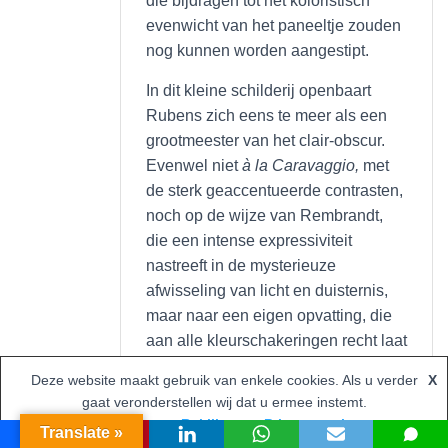
die bijdragen tot het koloristisch
evenwicht van het paneeltje zouden
nog kunnen worden aangestipt.
In dit kleine schilderij openbaart
Rubens zich eens te meer als een
grootmeester van het clair-obscur.
Evenwel niet
à la Caravaggio,
met
de sterk geaccentueerde contrasten,
noch op de wijze van Rembrandt,
die een intense expressiviteit
nastreeft in de mysterieuze
afwisseling van licht en duisternis,
maar naar een eigen opvatting, die
aan alle kleurschakeringen recht laat
wedervaren. Zijn koloriet blijft de
Deze website maakt gebruik van enkele cookies. Als u verder
X
warmte behouden van zijn andere,
gaat veronderstellen wij dat u ermee instemt.
lumineuze werken. Een gulden licht
Accepteren
Bekijk onze Privacy opties
Translate »
straalt uit van het Christuskind dat