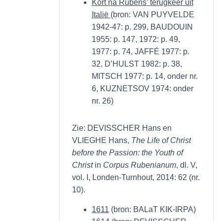
Kort na Rubens’ terugkeer uit
Italië
(bron: VAN PUYVELDE
1942-47: p. 299, BAUDOUIN
1955: p. 147, 1972: p. 49,
1977: p. 74, JAFFÉ 1977: p.
32, D’HULST 1982: p. 38,
MITSCH 1977: p. 14, onder nr.
6, KUZNETSOV 1974: onder
nr. 26)
Zie: DEVISSCHER Hans en
VLIEGHE Hans,
The Life of Christ
before the Passion: the Youth of
Christ
in
Corpus Rubenianum
, dl. V,
vol. I, Londen-Turnhout, 2014: 62 (nr.
10).
1611
(bron: BALaT KIK-IRPA)