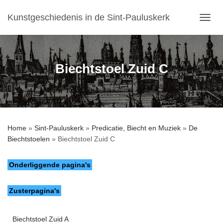
Kunstgeschiedenis in de Sint-Pauluskerk
T
O
G
G
L
Biechtstoel Zuid C
E
N
A
V
I
G
Home
»
Sint-Pauluskerk
»
Predicatie, Biecht en Muziek
»
De
A
Biechtstoelen
»
Biechtstoel Zuid C
T
I
E
Onderliggende pagina's
Zusterpagina's
Biechtstoel Zuid A