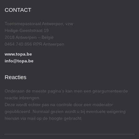
CONTACT
Toerismepastoraal Antwerpen, vzw
Heilige-Geeststraat 19
2018 Antwerpen – België
0464.740.856 RPR Antwerpen
www.topa.be
info@topa.be
Reacties
Onderaan de meeste pagina’s kan men een geargumenteerde
reactie inbrengen.
Deze wordt echter pas na controle door een moderator
gepubliceerd. Normaal gezien wordt u bij eventuele weigering
hiervan via mail op de hoogte gebracht.