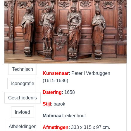
Technisch
Kunstenaar
:
Peter I Verbruggen
(1615-1686)
Iconografie
Datering
:
1658
Geschiedenis
Stijl
:
barok
Invloed
Materiaal:
eikenhout
Afbeeldingen
Afmetingen
:
333 x 315 x 97 cm.