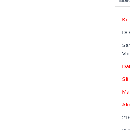
Bibli
Ku
DO
Sam
Voe
Dat
Stij
Mat
Afm
216