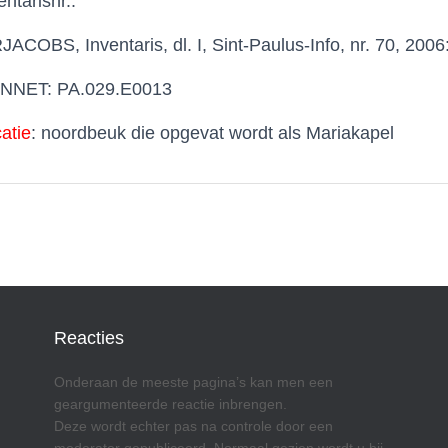
entarisnr.:
JACOBS, Inventaris, dl. I, Sint-Paulus-Info, nr. 70, 2006:
NNET: PA.029.E0013
atie
: noordbeuk die opgevat wordt als Mariakapel
Reacties
Onderaan de meeste pagina’s kan men een
geargumenteerde reactie inbrengen.
Deze wordt echter pas na controle door een