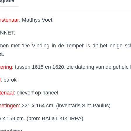
ografie
nstenaar
: Matthys Voet
NNET:
en met ‘De Vinding in de Tempel’ is dit het enige sc
t.
ering
: tussen 1615 en 1620; zie datering van de gehel
l
: barok
eriaal
: olieverf op paneel
etingen
: 221 x 164 cm. (inventaris Sint-Paulus)
 x 159 cm. (bron: BALaT KIK-IRPA)