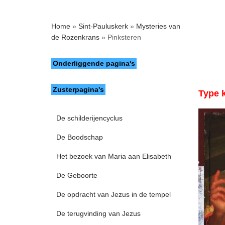
Home
»
Sint-Pauluskerk
»
Mysteries van
de Rozenkrans
»
Pinksteren
Onderliggende pagina's
Zusterpagina's
Type 
De schilderijencyclus
De Boodschap
Het bezoek van Maria aan Elisabeth
De Geboorte
De opdracht van Jezus in de tempel
De terugvinding van Jezus