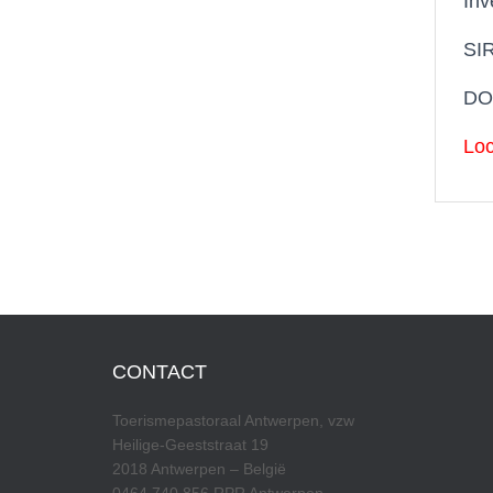
Inv
SIR
DO
Loc
CONTACT
Toerismepastoraal Antwerpen, vzw
Heilige-Geeststraat 19
2018 Antwerpen – België