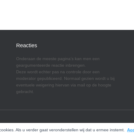
Reacties
Onderaan de meeste pagina’s kan men een
geargumenteerde reactie inbrengen.
Deze wordt echter pas na controle door een
moderator gepubliceerd. Normaal gezien wordt u bij
eventuele weigering hiervan via mail op de hoogte
gebracht.
okies. Als u verder gaat veronderstellen wij dat u ermee instemt.
Ac