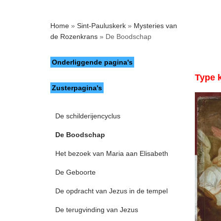
Home
»
Sint-Pauluskerk
»
Mysteries van
de Rozenkrans
»
De Boodschap
Onderliggende pagina's
Type 
Zusterpagina's
De schilderijencyclus
De Boodschap
Het bezoek van Maria aan Elisabeth
De Geboorte
De opdracht van Jezus in de tempel
De terugvinding van Jezus