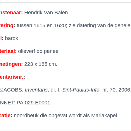
nstenaar
:
Hendrik Van Balen
ering
:
tussen 1615 en 1620; zie datering van de gehel
l
:
barok
eriaal
:
olieverf op paneel
metingen
:
223 x 165 cm.
entarisnr.
:
RJACOBS,
Inventaris
, dl. I,
Sint-Paulus-Info,
nr. 70, 2006:
NNET: PA.029.E0001
atie
:
noordbeuk die opgevat wordt als Mariakapel