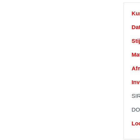
Ku
Dat
Stij
Mat
Af
Inv
SI
DO
Loc