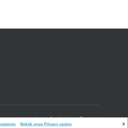
Hestia | Ontwikkeld door
ThemeIsle
cepteren
Bekijk onze Privacy opties
X