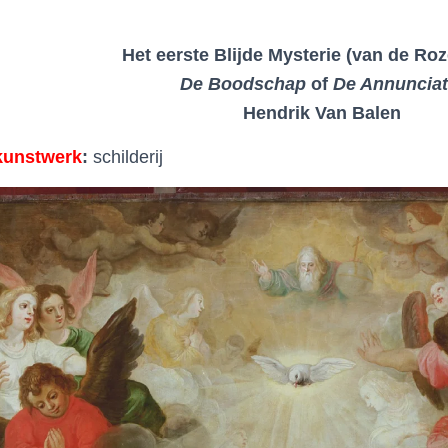
Het eerste Blijde Mysterie (van de Ro
De Boodschap
of
De Annunciat
Hendrik Van Balen
kunstwerk
:
schilderij