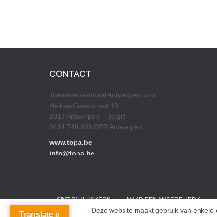
CONTACT
Toerismepastoraal Antwerpen, vzw
Heilige-Geeststraat 19
2018 Antwerpen – België
0464.740.856 RPR Antwerpen
www.topa.be
info@topa.be
SINT-PAULUSKERK
NAAR EEN ANDERE KERK
Deze website maakt gebruik van enkele co
Translate »