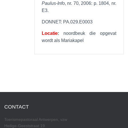
Paulus-Info
, nr. 70, 2006: p. 1804, nr.
E3.
DONNET: PA.029.E0003
Locatie
:
noordbeuk die opgevat
wordt als Mariakapel
CONTACT
Toerismepastoraal Antwerpen, vzw
Heilige-Geeststraat 19