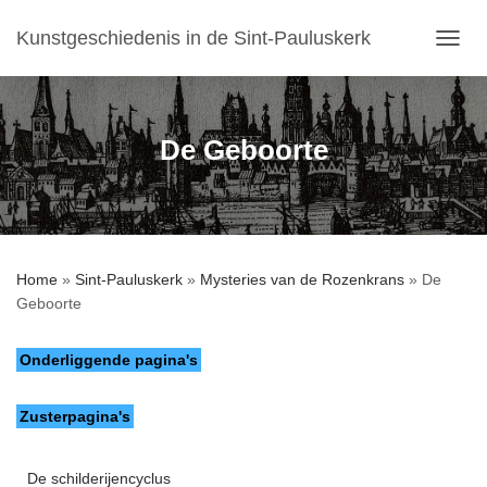
Kunstgeschiedenis in de Sint-Pauluskerk
T
O
G
G
L
De Geboorte
E
N
A
V
I
G
Home
»
Sint-Pauluskerk
»
Mysteries van de Rozenkrans
»
De
A
Geboorte
T
I
E
Onderliggende pagina's
Zusterpagina's
De schilderijencyclus