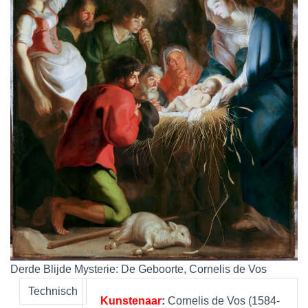
Derde Blijde Mysterie: De Geboorte, Cornelis de Vos
Technisch
Kunstenaar
:
Cornelis de Vos (1584-