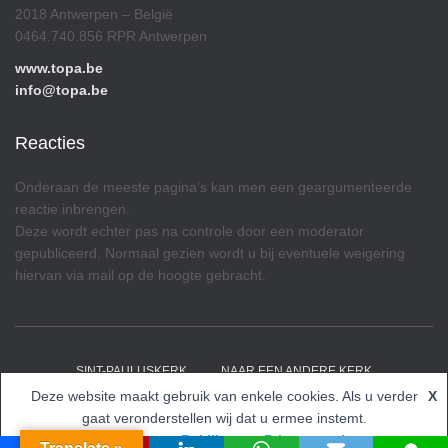
2018 Antwerpen – België
0464.740.856 RPR Antwerpen
www.topa.be
info@topa.be
Reacties
Onderaan de meeste pagina’s kan men een geargumenteerde
reactie inbrengen.
Deze wordt echter pas na controle door een moderator
gepubliceerd. Normaal gezien wordt u bij eventuele weigering
hiervan via mail op de hoogte gebracht.
SINT-PAULUSKERK
NAAR EEN ANDERE KERK
Deze website maakt gebruik van enkele cookies. Als u verder
X
Hestia | Ontwikkeld door
ThemeIsle
gaat veronderstellen wij dat u ermee instemt.
Accepteren
Bekijk onze Privacy opties