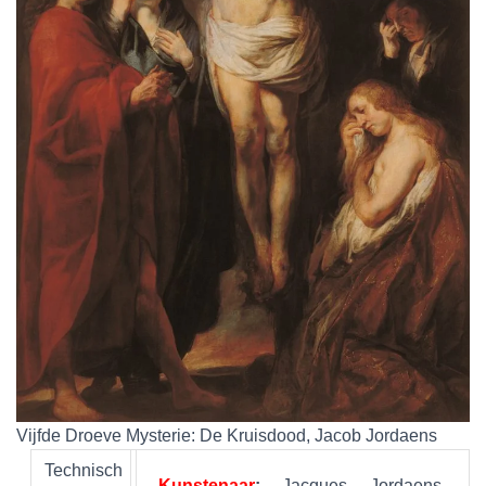
Vijfde Droeve Mysterie: De Kruisdood, Jacob Jordaens
Technisch
Kunstenaar
:
Jacques Jordaens