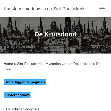
Kunstgeschiedenis in de Sint-Pauluskerk
T
O
G
G
L
De Kruisdood
E
N
A
V
I
G
Home
»
Sint-Pauluskerk
»
Mysteries van de Rozenkrans
»
De
A
Kruisdood
T
I
E
Onderliggende pagina's
Zusterpagina's
De schilderijencyclus