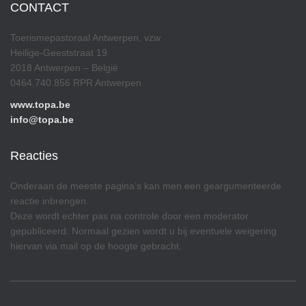
CONTACT
Toerismepastoraal Antwerpen, vzw
Heilige-Geeststraat 19
2018 Antwerpen – België
0464.740.856 RPR Antwerpen
www.topa.be
info@topa.be
Reacties
Onderaan de meeste pagina’s kan men een geargumenteerde
reactie inbrengen.
Deze wordt echter pas na controle door een moderator
gepubliceerd. Normaal gezien wordt u bij eventuele weigering
hiervan via mail op de hoogte gebracht.