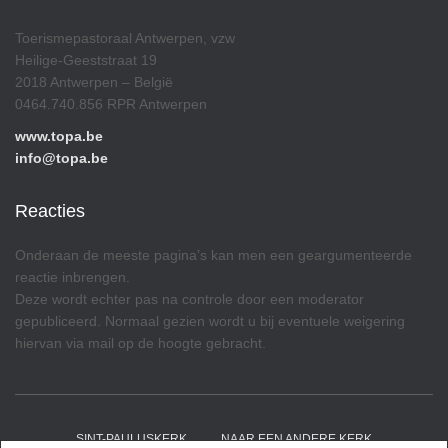
Toerismepastoraal Antwerpen, vzw
Heilige-Geeststraat 19
2018 Antwerpen – België
0464.740.856 RPR Antwerpen
www.topa.be
info@topa.be
Reacties
Onderaan de meeste pagina’s kan men een geargumenteerde
reactie inbrengen.
Deze wordt echter pas na controle door een moderator
gepubliceerd. Normaal gezien wordt u bij eventuele weigering
hiervan via mail op de hoogte gebracht.
SINT-PAULUSKERK
NAAR EEN ANDERE KERK