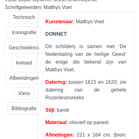
Schriftgeleerden; Matthys Voet
Technisch
Kunstenaar
:
Matthys Voet
Iconografie
DONNET:
Dit schilderij is samen met ‘De
Geschiedenis
Nederdaling van de heilige Geest’
de enige die bekend zijn van
Invloed
Matthys Voet.
Afbeeldingen
Datering
:
tussen 1615 en 1620; zie
datering van de gehele
Varia
Rozenkransreeks
Bibliografie
Stijl
:
barok
Materiaal
:
olieverf op paneel
Afmetingen
:
221 x 164 cm. (bron: