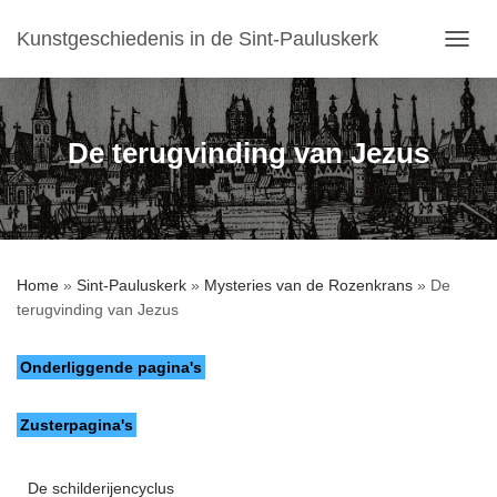
Kunstgeschiedenis in de Sint-Pauluskerk
T
O
G
G
L
De terugvinding van Jezus
E
N
A
V
I
G
Home
»
Sint-Pauluskerk
»
Mysteries van de Rozenkrans
»
De
A
terugvinding van Jezus
T
I
E
Onderliggende pagina's
Zusterpagina's
De schilderijencyclus