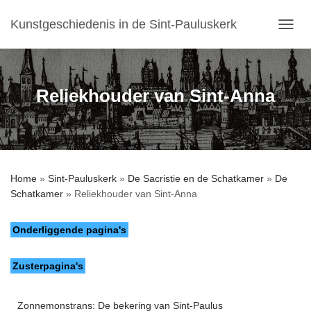
Kunstgeschiedenis in de Sint-Pauluskerk
T
O
G
G
L
Reliekhouder van Sint-Anna
E
N
A
V
I
G
Home
»
Sint-Pauluskerk
»
De Sacristie en de Schatkamer
»
De
A
Schatkamer
»
Reliekhouder van Sint-Anna
T
I
E
Onderliggende pagina's
Zusterpagina's
Zonnemonstrans: De bekering van Sint-Paulus