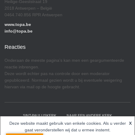
Heilige-Geeststraat 19
2018 Antwerpen – België
0464.740.856 RPR Antwerpen
www.topa.be
info@topa.be
Reacties
Onderaan de meeste pagina’s kan men een geargumenteerde
reactie inbrengen.
Deze wordt echter pas na controle door een moderator
gepubliceerd. Normaal gezien wordt u bij eventuele weigering
hiervan via mail op de hoogte gebracht.
SINT-PAULUSKERK
NAAR EEN ANDERE KERK
Deze website maakt gebruik van enkele cookies. Als u verder
X
Hestia | Ontwikkeld door
ThemeIsle
gaat veronderstellen wij dat u ermee instemt.