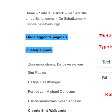
Home
»
Sint-Pauluskerk
»
De Sacristie
en de Schatkamer
»
De Schatkamer
»
Ciborie Sint-Walburgis
Titel 
Onderliggende pagina's
Type 
Zusterpagina's
Tech
Zonnemonstrans: De bekering van
Sint-Paulus
Bibli
Heilige Geesthanger
Portret van Michael Ophovius
Ku
Cilindermonstrans ivoren engelen
Ciborie Sint-Walburgis