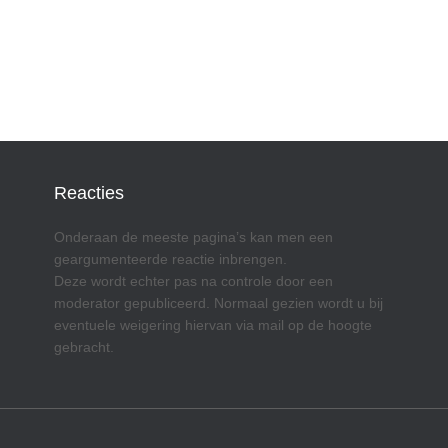
Reacties
Onderaan de meeste pagina’s kan men een
geargumenteerde reactie inbrengen.
Deze wordt echter pas na controle door een
moderator gepubliceerd. Normaal gezien wordt u bij
eventuele weigering hiervan via mail op de hoogte
gebracht.