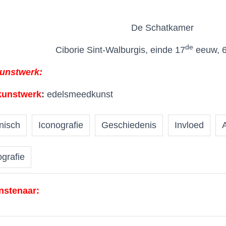
De Schatkamer
de
Ciborie Sint-Walburgis, einde 17
eeuw, 
kunstwerk:
kunstwerk
:
edelsmeedkunst
nisch
Iconografie
Geschiedenis
Invloed
ografie
nstenaar: