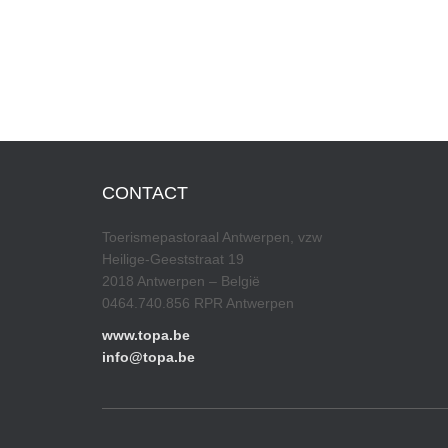
CONTACT
Toerismepastoraal Antwerpen, vzw
Heilige-Geeststraat 19
2018 Antwerpen – België
0464.740.856 RPR Antwerpen
www.topa.be
info@topa.be