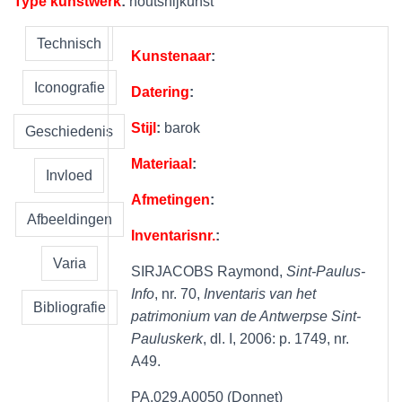
Type kunstwerk
:
houtsnijkunst
Technisch
Kunstenaar
:
Iconografie
Datering
:
Stijl
:
barok
Geschiedenis
Materiaal
:
Invloed
Afmetingen
:
Afbeeldingen
Inventarisnr.
:
Varia
SIRJACOBS Raymond,
Sint-Paulus-
Info
, nr. 70,
Inventaris van het
Bibliografie
patrimonium van de Antwerpse Sint-
Pauluskerk
, dl. I, 2006: p. 1749, nr.
A49.
PA.029.A0050 (Donnet)