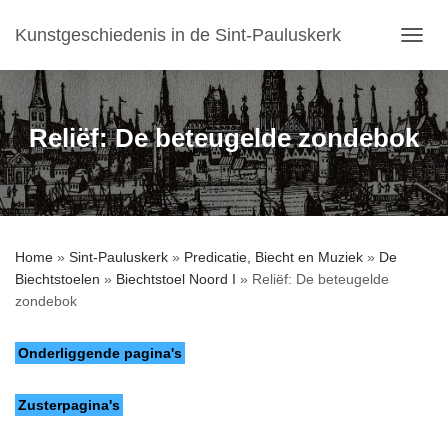
Kunstgeschiedenis in de Sint-Pauluskerk
T
O
G
G
L
Reliëf: De beteugelde zondebok
E
N
A
V
I
G
Home
»
Sint-Pauluskerk
»
Predicatie, Biecht en Muziek
»
De
A
Biechtstoelen
»
Biechtstoel Noord I
»
Reliëf: De beteugelde
T
I
zondebok
E
Onderliggende pagina's
Zusterpagina's