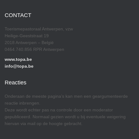
CONTACT
Toerismepastoraal Antwerpen, vzw
Heilige-Geeststraat 19
2018 Antwerpen – België
0464.740.856 RPR Antwerpen
www.topa.be
info@topa.be
Reacties
Onderaan de meeste pagina’s kan men een geargumenteerde
reactie inbrengen.
Deze wordt echter pas na controle door een moderator
gepubliceerd. Normaal gezien wordt u bij eventuele weigering
hiervan via mail op de hoogte gebracht.