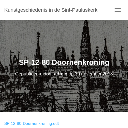
Kunstgeschiedenis in de Sint-Pauluskerk
T
O
G
G
L
E
N
A
V
SP-12-80 Doornenkroning
I
G
Gepubliceerd door
admin
op
30 november 2018
A
T
I
E
SP-12-80-Doornenkroning.odt