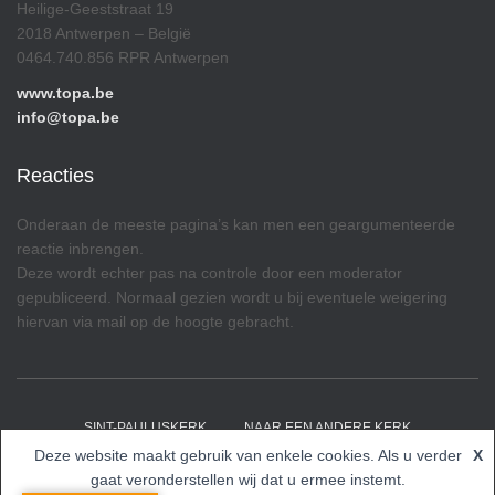
Heilige-Geeststraat 19
2018 Antwerpen – België
0464.740.856 RPR Antwerpen
www.topa.be
info@topa.be
Reacties
Onderaan de meeste pagina’s kan men een geargumenteerde
reactie inbrengen.
Deze wordt echter pas na controle door een moderator
gepubliceerd. Normaal gezien wordt u bij eventuele weigering
hiervan via mail op de hoogte gebracht.
SINT-PAULUSKERK
NAAR EEN ANDERE KERK
Deze website maakt gebruik van enkele cookies. Als u verder
X
Hestia | Ontwikkeld door
ThemeIsle
gaat veronderstellen wij dat u ermee instemt.