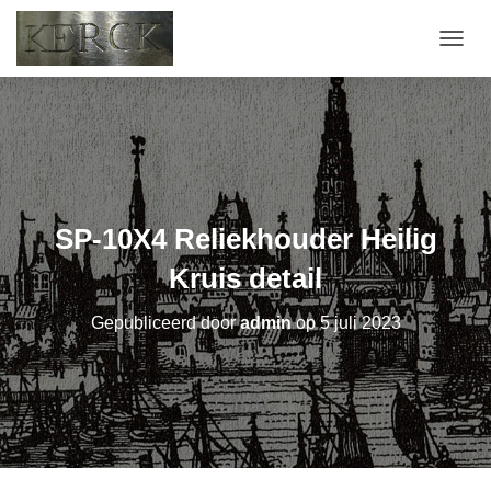
T
O
G
G
L
E
N
A
V
SP-10X4 Reliekhouder Heilig
I
G
Kruis detail
A
T
Gepubliceerd door
admin
op
5 juli 2023
I
E