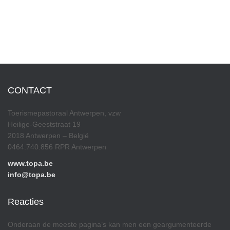
CONTACT
Toerismepastoraal Antwerpen, vzw
Heilige-Geeststraat 19
2018 Antwerpen – België
0464.740.856 RPR Antwerpen
www.topa.be
info@topa.be
Reacties
Onderaan de meeste pagina’s kan men een geargumenteerde