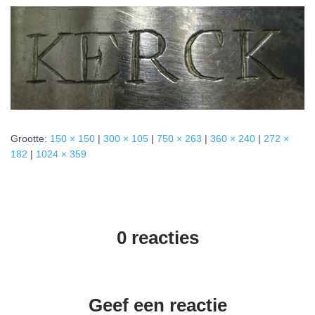
Grootte:
150 × 150
|
300 × 105
|
750 × 263
|
360 × 240
|
272 ×
182
|
1024 × 359
0 reacties
Geef een reactie