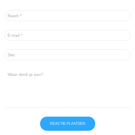
Naam
*
E-mail
*
Site
Waar denk je aan?