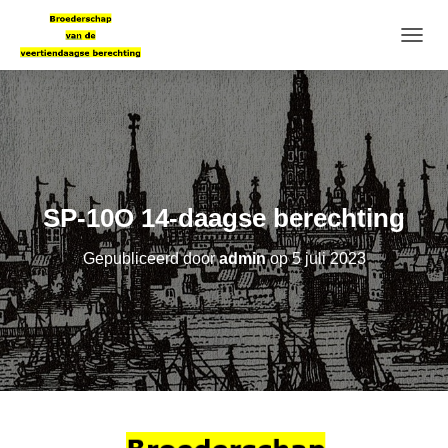
T
O
G
G
L
E
N
A
V
SP-10O 14-daagse berechting
I
G
Gepubliceerd door
admin
op
5 juli 2023
A
T
I
E