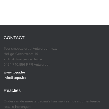
CONTACT
Toerismepastoraal Antwerpen, vzw
Heilige-Geeststraat 19
2018 Antwerpen – België
0464.740.856 RPR Antwerpen
www.topa.be
info@topa.be
Reacties
Onderaan de meeste pagina’s kan men een geargumenteerde
reactie inbrengen.