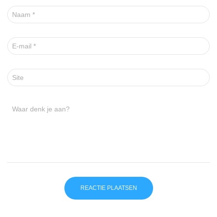
Naam
*
E-mail
*
Site
Waar denk je aan?