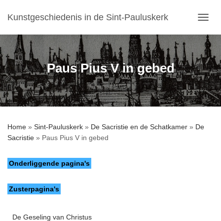
Kunstgeschiedenis in de Sint-Pauluskerk
T
O
G
G
L
Paus Pius V in gebed
E
N
A
V
I
G
Home
»
Sint-Pauluskerk
»
De Sacristie en de Schatkamer
»
De
A
Sacristie
»
Paus Pius V in gebed
T
I
E
Onderliggende pagina's
Zusterpagina's
De Geseling van Christus