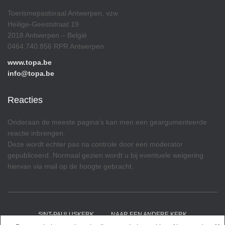
Toerismepastoraal Antwerpen, vzw
Heilige-Geeststraat 19
2018 Antwerpen – België
0464.740.856 RPR Antwerpen
www.topa.be
info@topa.be
Reacties
Onderaan de meeste pagina’s kan men een geargumenteerde
reactie inbrengen.
Deze wordt echter pas na controle door een moderator
gepubliceerd. Normaal gezien wordt u bij eventuele weigering
hiervan via mail op de hoogte gebracht.
SINT-PAULUSKERK
NAAR EEN ANDERE KERK