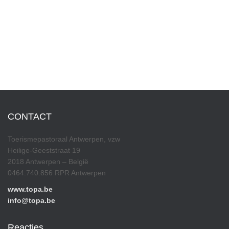
CONTACT
Toerismepastoraal Antwerpen, vzw
Heilige-Geeststraat 19
2018 Antwerpen – België
0464.740.856 RPR Antwerpen
www.topa.be
info@topa.be
Reacties