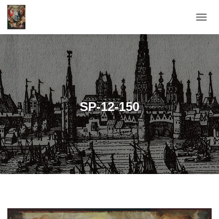
T
O
G
G
L
E
N
A
V
SP-12-150
I
G
A
T
I
E