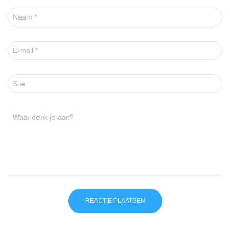
Naam
*
E-mail
*
Site
Waar denk je aan?