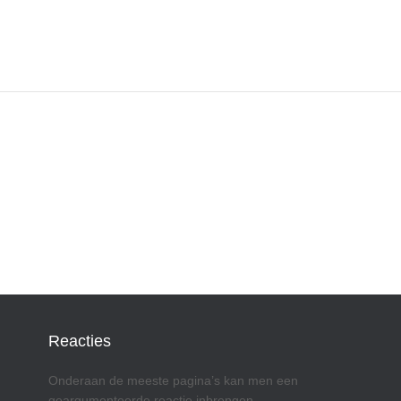
Reacties
Onderaan de meeste pagina’s kan men een
geargumenteerde reactie inbrengen.