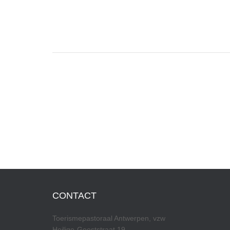
CONTACT
Toerismepastoraal Antwerpen, vzw
Heilige-Geeststraat 19