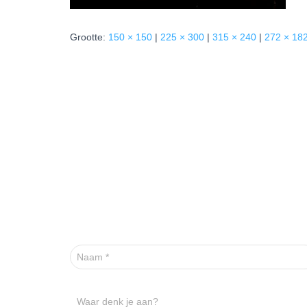
Grootte:
150 × 150
|
225 × 300
|
315 × 240
|
272 × 18
Naam
*
Waar denk je aan?