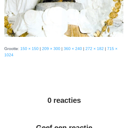
Grootte:
150 × 150
|
209 × 300
|
360 × 240
|
272 × 182
|
715 ×
1024
0 reacties
Geef een reactie