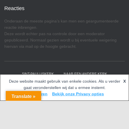
Reacties
Onderaan de meeste pagina’s kan men een geargumenteerde
reactie inbrengen.
Deze wordt echter pas na controle door een moderator
gepubliceerd. Normaal gezien wordt u bij eventuele weigering
hiervan via mail op de hoogte gebracht.
SINT-PAULUSKERK
NAAR EEN ANDERE KERK
Deze website maakt gebruik van enkele cookies. Als u verder
X
Hestia | Ontwikkeld door
ThemeIsle
gaat veronderstellen wij dat u ermee instemt.
Accepteren
Bekijk onze Privacy opties
Translate »