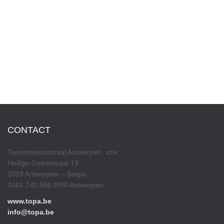
CONTACT
Toerismepastoraal Antwerpen, vzw
Heilige-Geeststraat 19
2018 Antwerpen – België
0464.740.856 RPR Antwerpen
www.topa.be
info@topa.be