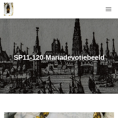
T
O
G
G
L
E
N
A
V
SP11-120-Mariadevotiebeeld
I
G
A
T
I
E