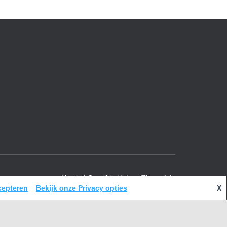
Hestia | Ontwikkeld door
ThemeIsle
cepteren
Bekijk onze Privacy opties
X