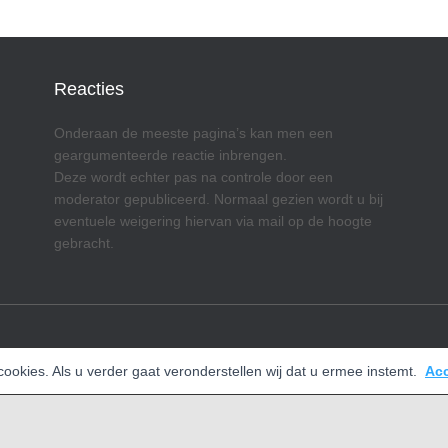
Reacties
Onderaan de meeste pagina’s kan men een
geargumenteerde reactie inbrengen.
Deze wordt echter pas na controle door een
moderator gepubliceerd. Normaal gezien wordt u bij
eventuele weigering hiervan via mail op de hoogte
gebracht.
okies. Als u verder gaat veronderstellen wij dat u ermee instemt.
Ac