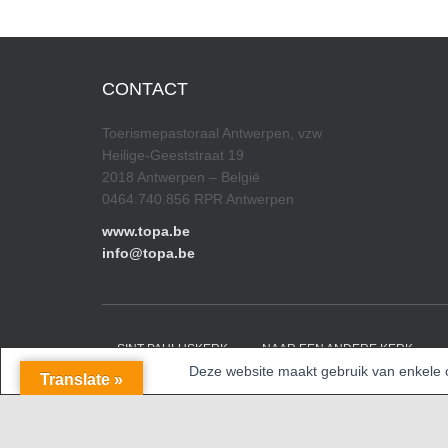
CONTACT
Toerismepastoraal Antwerpen, vzw
Heilige-Geeststraat 19
2018 Antwerpen – België
0464.740.856 RPR Antwerpen
www.topa.be
info@topa.be
SINT-PAULUSKERK
NAAR EEN ANDERE KERK
Deze website maakt gebruik van enkele co
Translate »