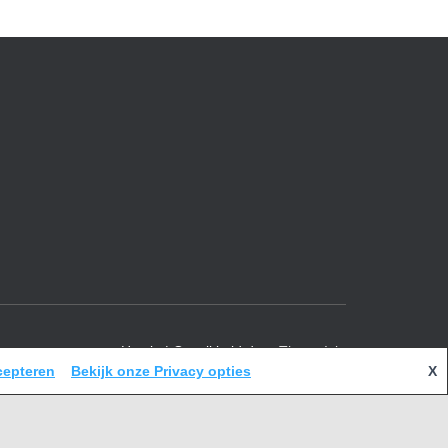
Hestia | Ontwikkeld door
ThemeIsle
cepteren
Bekijk onze Privacy opties
X