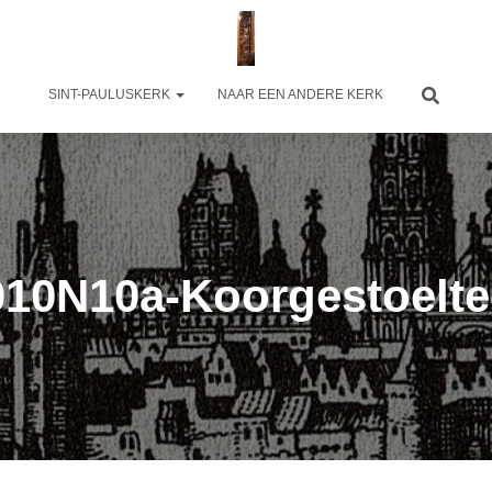
SINT-PAULUSKERK
NAAR EEN ANDERE KERK
010N10a-Koorgestoelte