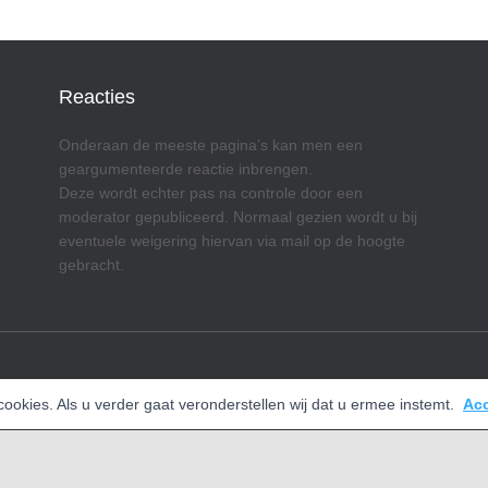
Reacties
Onderaan de meeste pagina’s kan men een
geargumenteerde reactie inbrengen.
Deze wordt echter pas na controle door een
moderator gepubliceerd. Normaal gezien wordt u bij
eventuele weigering hiervan via mail op de hoogte
gebracht.
okies. Als u verder gaat veronderstellen wij dat u ermee instemt.
Ac