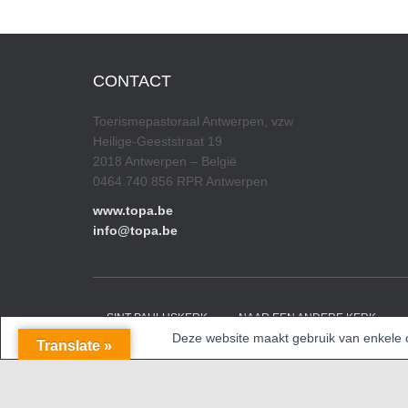
CONTACT
Toerismepastoraal Antwerpen, vzw
Heilige-Geeststraat 19
2018 Antwerpen – België
0464.740.856 RPR Antwerpen
www.topa.be
info@topa.be
SINT-PAULUSKERK
NAAR EEN ANDERE KERK
Deze website maakt gebruik van enkele co
Translate »