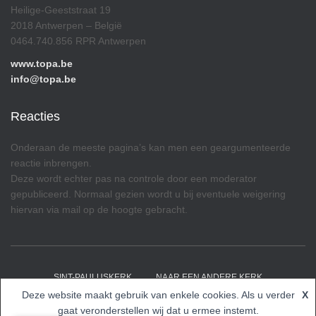
Heilige-Geeststraat 19
2018 Antwerpen – België
0464.740.856 RPR Antwerpen
www.topa.be
info@topa.be
Reacties
Onderaan de meeste pagina’s kan men een geargumenteerde
reactie inbrengen.
Deze wordt echter pas na controle door een moderator
gepubliceerd. Normaal gezien wordt u bij eventuele weigering
hiervan via mail op de hoogte gebracht.
SINT-PAULUSKERK
NAAR EEN ANDERE KERK
Deze website maakt gebruik van enkele cookies. Als u verder
X
Hestia | Ontwikkeld door
ThemeIsle
gaat veronderstellen wij dat u ermee instemt.