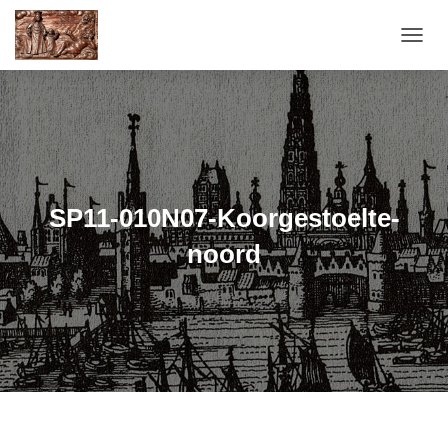
T
O
G
G
L
E
N
A
V
SP11-010N07-Koorgestoelte-
I
G
noord
A
T
I
E