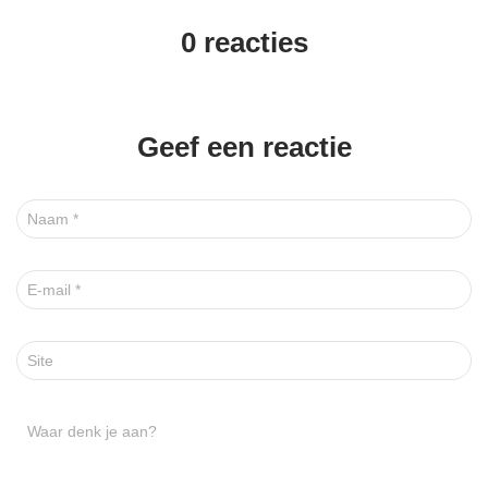
0 reacties
Geef een reactie
Naam
*
E-mail
*
Site
Waar denk je aan?