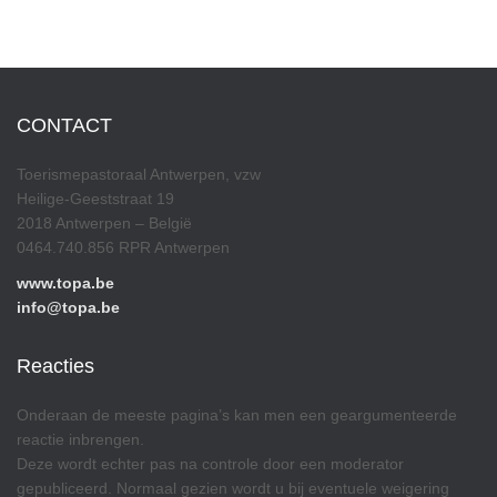
CONTACT
Toerismepastoraal Antwerpen, vzw
Heilige-Geeststraat 19
2018 Antwerpen – België
0464.740.856 RPR Antwerpen
www.topa.be
info@topa.be
Reacties
Onderaan de meeste pagina’s kan men een geargumenteerde
reactie inbrengen.
Deze wordt echter pas na controle door een moderator
gepubliceerd. Normaal gezien wordt u bij eventuele weigering