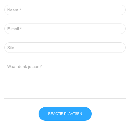
Naam
*
E-mail
*
Site
Waar denk je aan?