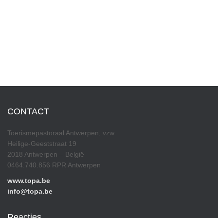
CONTACT
Toerismepastoraal Antwerpen, vzw
Heilige-Geeststraat 19
2018 Antwerpen – België
0464.740.856 RPR Antwerpen
www.topa.be
info@topa.be
Reacties