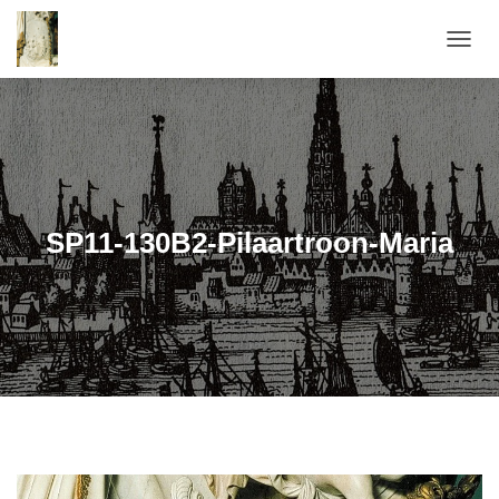
T
O
G
G
L
E
N
A
V
SP11-130B2-Pilaartroon-Maria
I
G
A
T
I
E