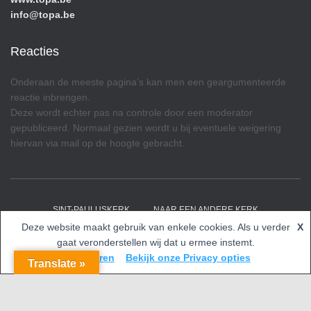
info@topa.be
Reacties
Onderaan de meeste pagina’s kan men een geargumenteerde
reactie inbrengen.
Deze wordt echter pas na controle door een moderator
gepubliceerd. Normaal gezien wordt u bij eventuele weigering
hiervan via mail op de hoogte gebracht.
SINT-PAULUSKERK
NAAR EEN ANDERE KERK
Deze website maakt gebruik van enkele cookies. Als u verder
X
Hestia | Ontwikkeld door
ThemeIsle
gaat veronderstellen wij dat u ermee instemt.
Accepteren
Bekijk onze Privacy opties
Translate »