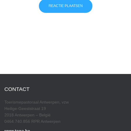
CONTACT
Toerismepastoraal Antwerpen, vzw
Heilige-Geeststraat 19
2018 Antwerpen – België
0464.740.856 RPR Antwerpen
www.topa.be