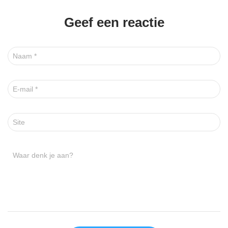
Geef een reactie
Naam
*
E-mail
*
Site
Waar denk je aan?