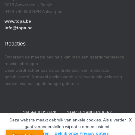
2018 Antwerpen – België
0464.740.856 RPR Antwerpen
www.topa.be
info@topa.be
Reacties
Onderaan de meeste pagina’s kan men een geargumenteerde
reactie inbrengen.
Deze wordt echter pas na controle door een moderator
gepubliceerd. Normaal gezien wordt u bij eventuele weigering
hiervan via mail op de hoogte gebracht.
SINT-PAULUSKERK
NAAR EEN ANDERE KERK
Deze website maakt gebruik van enkele cookies. Als u verder
X
Hestia | Ontwikkeld door
ThemeIsle
gaat veronderstellen wij dat u ermee instemt.
Accepteren
Bekijk onze Privacy opties