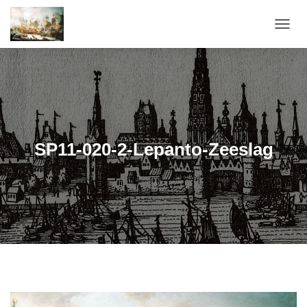
T
O
G
G
L
E
N
A
V
SP11-020-2-Lepanto-Zeeslag
I
G
A
T
I
E