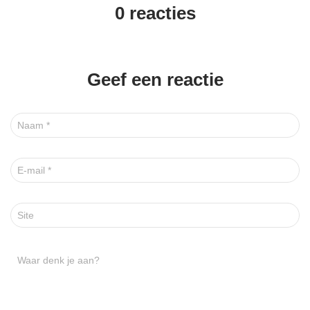
0 reacties
Geef een reactie
Naam
*
E-mail
*
Site
Waar denk je aan?