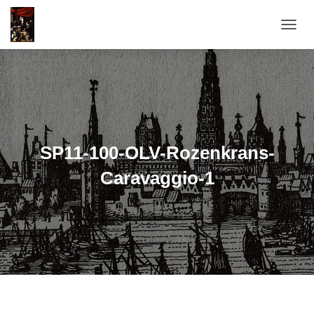
T
O
G
G
L
E
N
A
V
SP11-100-OLV-Rozenkrans-
I
G
Caravaggio-1
A
T
I
E