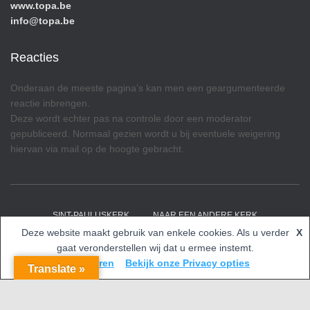
www.topa.be
info@topa.be
Reacties
Onderaan de meeste pagina’s kan men een geargumenteerde
reactie inbrengen.
Deze wordt echter pas na controle door een moderator
gepubliceerd. Normaal gezien wordt u bij eventuele weigering
hiervan via mail op de hoogte gebracht.
SINT-PAULUSKERK
NAAR EEN ANDERE KERK
Deze website maakt gebruik van enkele cookies. Als u verder
X
Hestia | Ontwikkeld door
ThemeIsle
gaat veronderstellen wij dat u ermee instemt.
Accepteren
Bekijk onze Privacy opties
Translate »