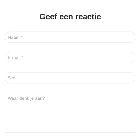
Geef een reactie
Naam
*
E-mail
*
Site
Waar denk je aan?