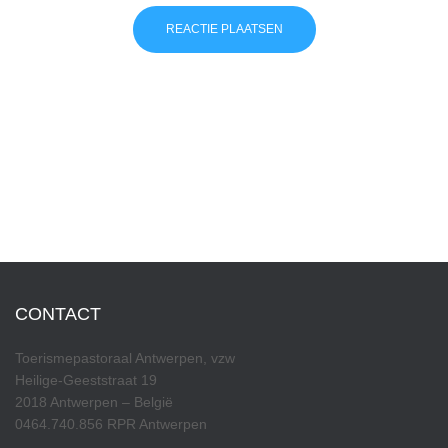
CONTACT
Toerismepastoraal Antwerpen, vzw
Heilige-Geeststraat 19
2018 Antwerpen – België
0464.740.856 RPR Antwerpen